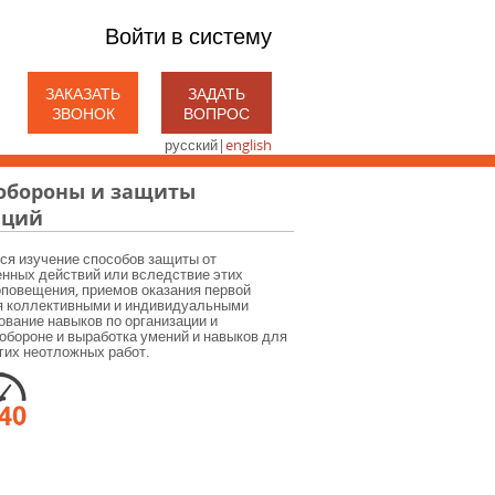
Войти в систему
ЗАКАЗАТЬ
ЗАДАТЬ
ЗВОНОК
ВОПРОС
русский
|
english
 обороны и защиты
аций
ся изучение способов защиты от
енных действий или вследствие этих
оповещения, приемов оказания первой
я коллективными и индивидуальными
ование навыков по организации и
обороне и выработка умений и навыков для
гих неотложных работ.